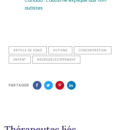
Canada : L’autisme expliqué aux non-
autistes
ARTICLE DE FOND
AUTISME
CONCENTRATION
ENFANT
NEURODÉVELOPPEMENT
PARTAGER
Thérapeutes liés