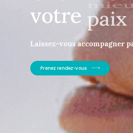
votre
paix
bon
Laissez-vous accompagner pa
Prenez rendez-vous