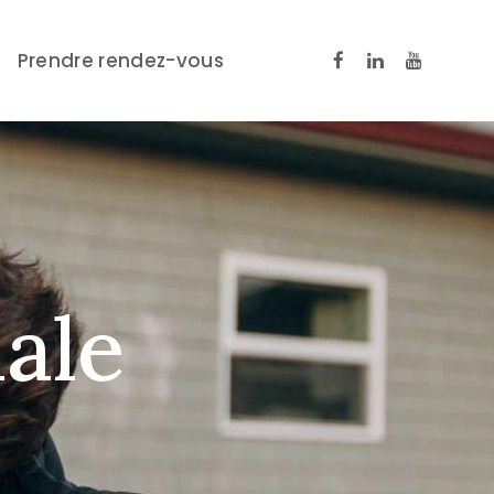
Prendre rendez-vous
i
a
l
e