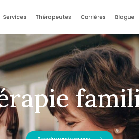
Services
Thérapeutes
Carrières
Blogue
é
r
a
p
i
e
f
a
m
i
l
Prendre rendez-vous