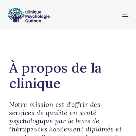
Skip
Skip
links
to
Tog
primary
nav
navigation
Skip
to
content
À propos de la
clinique
Notre mission est d’offrir des
services de qualité en santé
psychologique par le biais de
thérapeutes hautement diplômés et