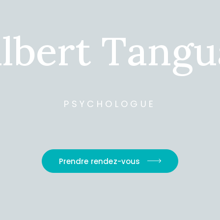
i
l
b
e
r
t
T
a
n
g
u
PSYCHOLOGUE
Prendre rendez-vous