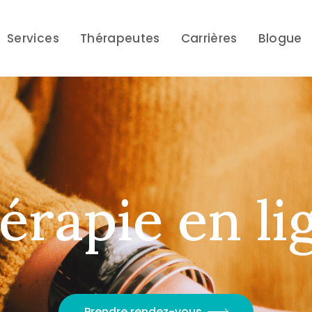
Services
Thérapeutes
Carrières
Blogue
é
r
a
p
i
e
e
n
l
i
Prendre rendez-vous