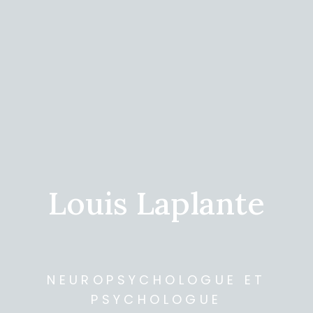
L
o
u
i
s
L
a
p
l
a
n
t
e
NEUROPSYCHOLOGUE ET
PSYCHOLOGUE