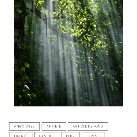
ANGOISSES
ANXIÉTÉ
ARTICLE DE FOND
LIBERTÉ
PANIQUE
PEUR
STRESS