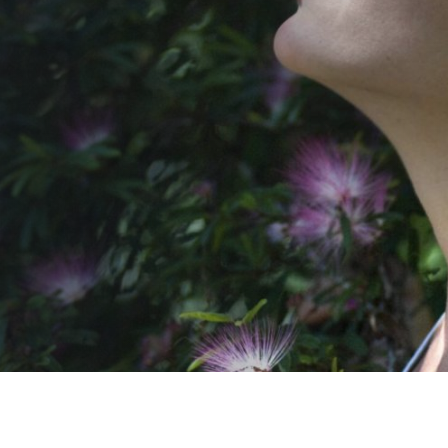
retrouver son
souffle
AUTEUR:
Clinique de Psychologie Québec
PUBLIÉ LE:
16/12/2025
CATÉGORIE:
Adulte