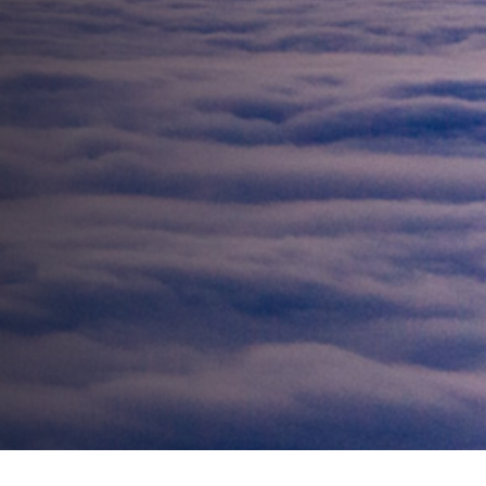
silence et de
l’inaction sur la
santé
psychologique
AUTEUR:
Clinique de Psychologie Québec
PUBLIÉ LE:
17/05/2019
CATÉGORIE:
Famille