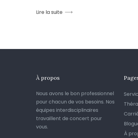
Lire la suite
À propos
Page
Nous avons le bon professionnel
Servi
pour chacun de vos besoins. Nos
Thér
équipes interdisciplinaires
Carri
travaillent de concert pour
Blogu
vous.
À pro