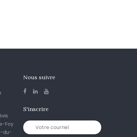
Nous suivre
m
S'inscrire
évis
te-Foy
e-du-