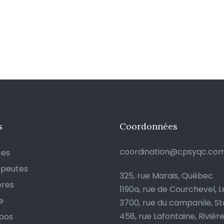
s
Coordonnées
coordination@cpsyqc.co
ces
apeutes
325, rue Marais, Québec
ères
1190a, rue de Courchevel, L
e
3700, rue du campanile, S
458, rue Lafontaine, Rivièr
pos