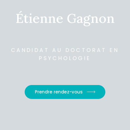
É
t
i
e
n
n
e
G
a
g
n
o
n
CANDIDAT AU DOCTORAT EN
PSYCHOLOGIE
Prendre rendez-vous